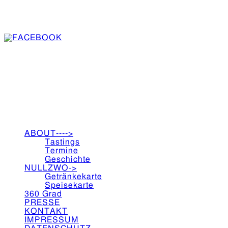
test
1
Speisekarte 1
2
Seite 2
ABOUT---->
Tastings
Termine
Geschichte
NULLZWO->
Getränkekarte
Speisekarte
360 Grad
PRESSE
KONTAKT
IMPRESSUM